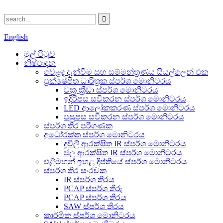
English
මුල් පිටුව
නිෂ්පාදන
වෙළඳ දැන්වීම සහ සම්මන්ත්‍රණය සියල්ලෙන් එක
ප්‍රක්ෂේපිත ධාරිත්‍රක ස්පර්ශ මොනිටරය
වක්‍ර ක්‍රීඩා ස්පර්ශ මොනිටරය
ඉදිරිපස සවිකරන ස්පර්ශ මොනිටරය
LED ආලෝකකරණ ස්පර්ශ මොනිටරය
පසුපස සවිකරන ස්පර්ශ මොනිටරය
ස්පර්ශ තිර පරිගණක
අධෝරක්ත ස්පර්ශ මොනිටරය
දූවිලි ආරක්ෂිත IR ස්පර්ශ මොනිටරය
ජල ආරක්ෂිත IR ස්පර්ශ මොනිටරය
එළිමහන් ඉහළ දීප්තියේ ස්පර්ශ මොනිටරය
ස්පර්ශ තිර සංරචක
IR ස්පර්ශ තිරය
PCAP ස්පර්ශ තීරු
PCAP ස්පර්ශ තිරය
SAW ස්පර්ශ තිරය
කාර්මික ස්පර්ශ මොනිටරය