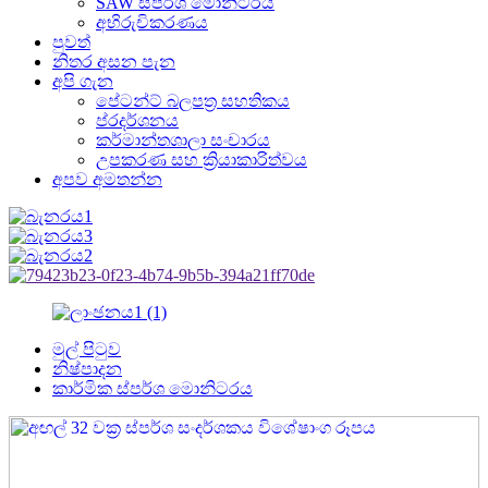
SAW ස්පර්ශ මොනිටරය
අභිරුචිකරණය
පුවත්
නිතර අසන පැන
අපි ගැන
පේටන්ට් බලපත්‍ර සහතිකය
ප්රදර්ශනය
කර්මාන්තශාලා සංචාරය
උපකරණ සහ ක්‍රියාකාරිත්වය
අපව අමතන්න
මුල් පිටුව
නිෂ්පාදන
කාර්මික ස්පර්ශ මොනිටරය